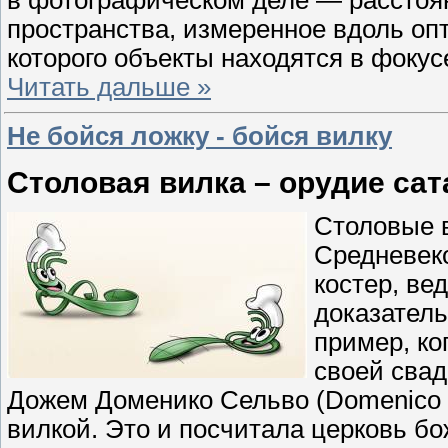
пространства, измеренное вдоль оп
которого объекты находятся в фокус
Читать дальше »
Не бойся ложку - бойся вилку
Столовая вилка – орудие са
Столовые в
Средневеко
костер, ве
доказатель
пример, ко
своей сва
Дожем Доменико Сельво (Domenico S
вилкой. Это и посчитала церковь б